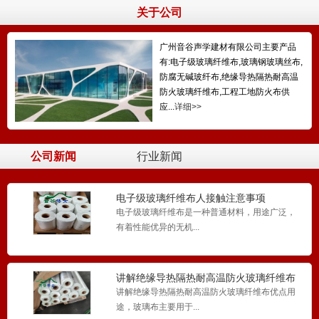
关于公司
广州音谷声学建材有限公司主要产品
有:电子级玻璃纤维布,玻璃钢玻璃丝布,
防腐无碱玻纤布,绝缘导热隔热耐高温
0.05MM无碱无蜡玻纤布1080电子玻璃纤
维布树脂超薄飞
防火玻璃纤维布,工程工地防火布供
0.05MM无碱无蜡玻纤布1080电子玻璃纤维布具
应...
详细>>
有绝缘性能...
公司新闻
行业新闻
无碱无蜡电子级玻纤布7628/2116/1080玻
璃纤维布
无碱无蜡电子级玻纤布7628/2116/1080玻璃纤维
电子级玻璃纤维布人接触注意事项
布具...
电子级玻璃纤维布是一种普通材料，用途广泛，
有着性能优异的无机...
0.1mm玻纤布防腐无碱无蜡玻璃纤维布
讲解绝缘导热隔热耐高温防火玻璃纤维布
0.1mm玻纤布防腐无碱无蜡玻璃纤维布具有非常
优点用途
讲解绝缘导热隔热耐高温防火玻璃纤维布优点用
多的优良的特点...
途，玻璃布主要用于...