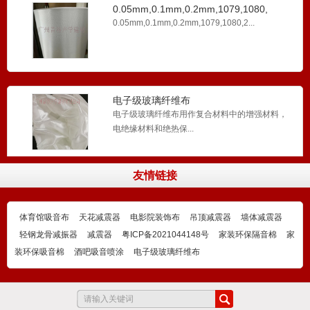
0.05mm,0.1mm,0.2mm,1079,1080,
0.05mm,0.1mm,0.2mm,1079,1080,2...
电子级玻璃纤维布
电子级玻璃纤维布用作复合材料中的增强材料，
电绝缘材料和绝热保...
友情链接
玻璃钢玻璃丝布
玻璃钢玻璃丝布适用于在焊接等有火花、易引起
火灾的场合，能够抵...
体育馆吸音布
天花减震器
电影院装饰布
吊顶减震器
墙体减震器
轻钢龙骨减振器
减震器
粤ICP备2021044148号
家装环保隔音棉
家
装环保吸音棉
酒吧吸音喷涂
电子级玻璃纤维布
龙骨架空腔填充隔音棉
龙骨架空腔填充隔音棉内部纤维蓬松交错，存在
大量微小的孔隙，是...