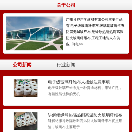
关于公司
广州音谷声学建材有限公司主要产品
有:电子级玻璃纤维布,玻璃钢玻璃丝布,
防腐无碱玻纤布,绝缘导热隔热耐高温
防火玻璃纤维布,工程工地防火布供
应...
详细>>
0.05MM无碱无蜡玻纤布1080电子玻璃纤
维布树脂超薄飞
0.05MM无碱无蜡玻纤布1080电子玻璃纤维布具
有绝缘性能...
公司新闻
行业新闻
电子级玻璃纤维布人接触注意事项
无碱无蜡电子级玻纤布7628/2116/1080玻
电子级玻璃纤维布是一种普通材料，用途广泛，
璃纤维布
无碱无蜡电子级玻纤布7628/2116/1080玻璃纤维
有着性能优异的无机...
布具...
讲解绝缘导热隔热耐高温防火玻璃纤维布
优点用途
讲解绝缘导热隔热耐高温防火玻璃纤维布优点用
0.1mm玻纤布防腐无碱无蜡玻璃纤维布
途，玻璃布主要用于...